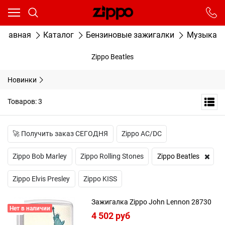
Ваш город - Москва,
угадали?
От выбранного города зависят сроки доставки
Главная
Каталог
Бензиновые зажигалки
Музыка
ДА
НЕТ
Zippo Beatles
Новинки
Товаров: 3
🚀 Получить заказ СЕГОДНЯ
Zippo AC/DC
Zippo Bob Marley
Zippo Rolling Stones
Zippo Beatles
Zippo Elvis Presley
Zippo KISS
Зажигалка Zippo John Lennon 28730
Нет в наличии
4 502
 руб