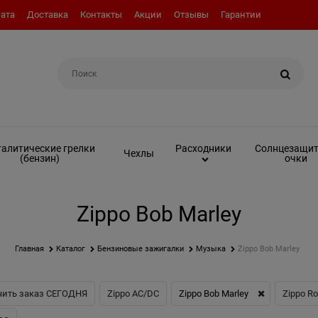
ата
Доставка
Контакты
Акции
Отзывы
Гарантии
Например:
Топливо (бензин)
алитические грелки
Солнцезащи
Расходники
Чехлы
(бензин)
очки
Zippo Bob Marley
Главная
Каталог
Бензиновые зажигалки
Музыка
Zippo Bob Marley
чить заказ СЕГОДНЯ
Zippo AC/DC
Zippo Bob Marley
Zippo Ro