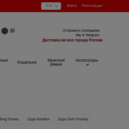
Войти
Регистрация
+7 (495) 649-93-03
Отправить сообщение
0 руб
Мы в Telegram
Доставка во все города России
тные
Мужские
Аксессуары
Кошельки
ремни
lling Stones
Zippo Beatles
Zippo Elvis Presley