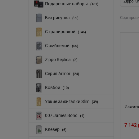
Zippo K
Подарочные наборы
(181)
Сортировк
Без рисунка
(99)
С гравировкой
(146)
С эмблемой
(65)
Zippo Replica
(8)
Серия Armor
(24)
Ковбои
(10)
Узкие зажигалки Slim
(39)
Зажигал
007 James Bond
(4)
7 142
Клевер
(6)