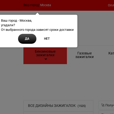
Ваш город:
Москва
Опл
Ваш город - Москва,
угадали?
От выбранного города зависят сроки доставки
ДА
НЕТ
Бензиновые
Газовые
Кат
зажигалки
зажигалки
🚀 Полу
ВСЕ ДИЗАЙНЫ ЗАЖИГАЛОК
(1525)