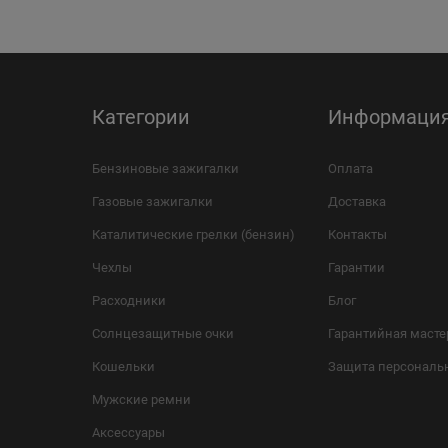
Категории
Информаци
Бензиновые зажигалки
Оплата
Газовые зажигалки
Доставка
Каталитические грелки (бензин)
Контакты
Чехлы
Гарантии
Расходники
Блог
Солнцезащитные очки
Гарантийная масте
Кошельки
Защита персональ
Мужские ремни
Аксессуары