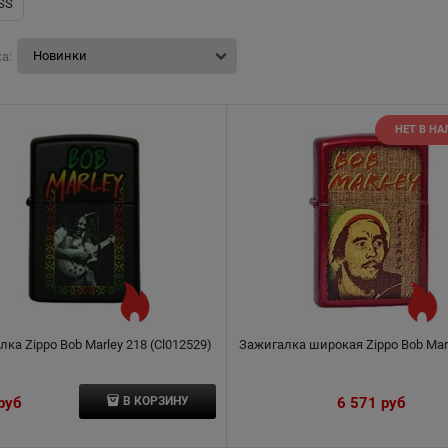
ISS
а:
НЕТ В Н
ка Zippo Bob Marley 218 (Cl012529)
Зажигалка широкая Zippo Bob Mar
 руб
6 571
 руб
В КОРЗИНУ