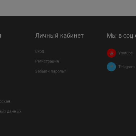
я
Личный кабинет
Мы в соц 
Вход
Youtube
Регистрация
Telegram
Забыли пароль?
рская
ных данных