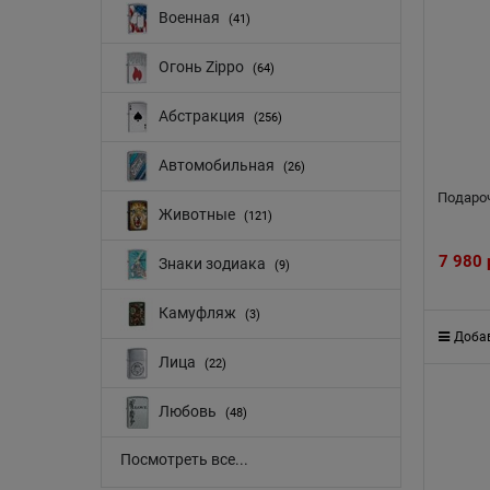
Военная
(41)
Огонь Zippo
(64)
Абстракция
(256)
Автомобильная
(26)
Подаро
Животные
(121)
7 980
Знаки зодиака
(9)
Камуфляж
(3)
Добав
Лица
(22)
Любовь
(48)
Посмотреть все...