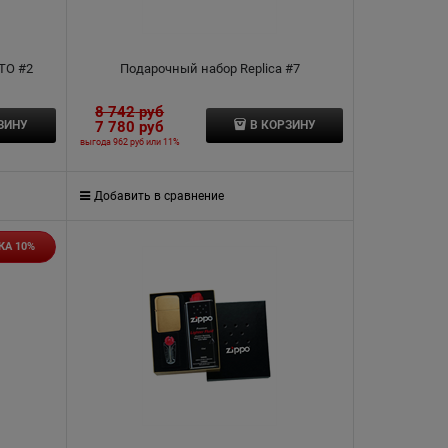
TO #2
Подарочный набор Replica #7
8 742
 руб
7 780
 руб
ЗИНУ
В КОРЗИНУ
выгода
962 руб
или
11%
Добавить в сравнение
КА 10%