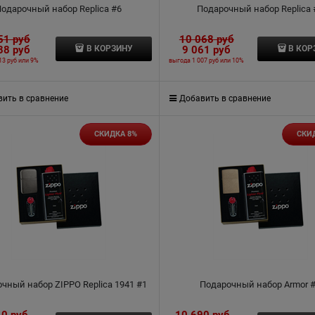
одарочный набор Replica #6
Подарочный набор Replica 
51
 руб
10 068
 руб
38
 руб
9 061
 руб
В КОРЗИНУ
В КОР
13 руб
или
9%
выгода
1 007 руб
или
10%
ить в сравнение
Добавить в сравнение
СКИДКА 8%
СКИ
чный набор ZIPPO Replica 1941 #1
Подарочный набор Armor 
40
 руб
10 690
 руб