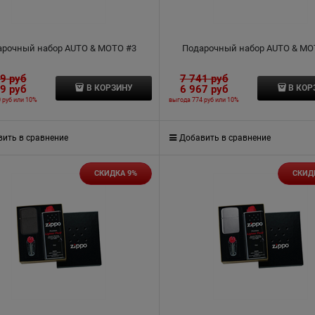
арочный набор AUTO & MOTO #3
Подарочный набор AUTO & MO
99
 руб
7 741
 руб
39
 руб
6 967
 руб
В КОРЗИНУ
В КОР
 руб
или
10%
выгода
774 руб
или
10%
ить в сравнение
Добавить в сравнение
СКИДКА 9%
СКИД