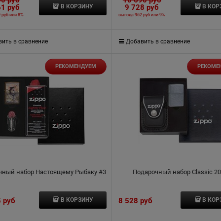
61
 руб
9 728
 руб
В КОРЗИНУ
В КОР
 руб
или
8%
выгода
962 руб
или
9%
ить в сравнение
Добавить в сравнение
РЕКОМЕНДУЕМ
РЕКОМЕ
чный набор Настоящему Рыбаку #3
Подарочный набор Classic 207
5
 руб
8 528
 руб
В КОРЗИНУ
В КОР