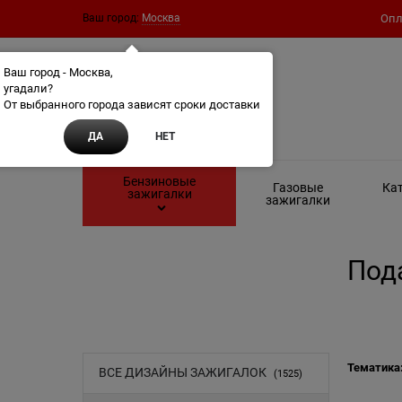
Ваш город:
Москва
Опл
Ваш город - Москва,
угадали?
От выбранного города зависят сроки доставки
ДА
НЕТ
Бензиновые
Газовые
Кат
зажигалки
зажигалки
Под
Тематика
ВСЕ ДИЗАЙНЫ ЗАЖИГАЛОК
(1525)