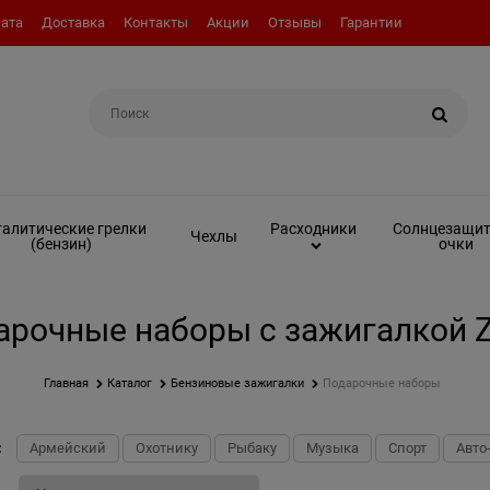
ата
Доставка
Контакты
Акции
Отзывы
Гарантии
Например:
Вкладыш (инсерт)
алитические грелки
Солнцезащи
Расходники
Чехлы
(бензин)
очки
арочные наборы с зажигалкой Z
Главная
Каталог
Бензиновые зажигалки
Подарочные наборы
:
Армейский
Охотнику
Рыбаку
Музыка
Спорт
Авто