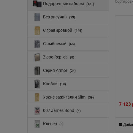
Сортировк
Подарочные наборы
(181)
Без рисунка
(99)
С гравировкой
(146)
С эмблемой
(65)
Zippo Replica
(8)
Серия Armor
(24)
Ковбои
(10)
Узкие зажигалки Slim
(39)
7 123
007 James Bond
(4)
Клевер
(6)
Добав