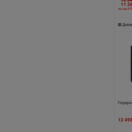
11 2
выгода
979
Добав
Подаро
12 49