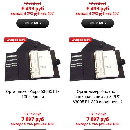
10 732
 руб
10 732
 руб
6 439
 руб
6 439
 руб
выгода
4 293 руб
или
40%
выгода
4 293 руб
или
40%
В КОРЗИНУ
В КОРЗИНУ
Скидка 40%
Скидка 40%
Органайзер Zippo 63005 BL-
Органайзер, блокнот,
100 черный
записная книжка ZIPPO
63005 BL-330 коричневый
13 162
 руб
13 162
 руб
7 897
 руб
7 897
 руб
выгода
5 265 руб
или
40%
выгода
5 265 руб
или
40%