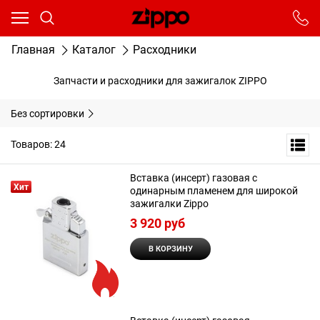
Ваш город - Москва,
угадали?
От выбранного города зависят сроки доставки
Главная
Каталог
Расходники
ДА
НЕТ
Запчасти и расходники для зажигалок ZIPPO
Без сортировки
Товаров: 24
Вставка (инсерт) газовая с
Хит
одинарным пламенем для широкой
зажигалки Zippo
3 920
 руб
В КОРЗИНУ