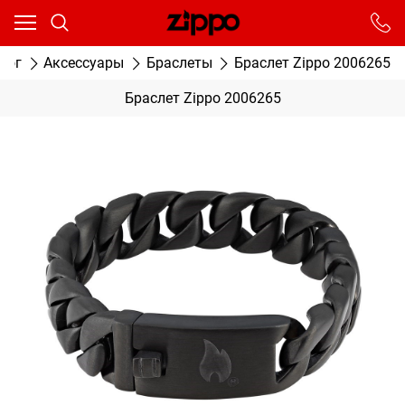
Ваш город - Москва,
угадали?
От выбранного города зависят сроки доставки
лог
Аксессуары
Браслеты
Браслет Zippo 2006265
ДА
НЕТ
Браслет Zippo 2006265