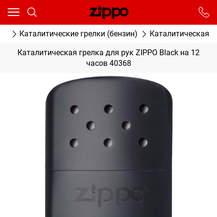
Ваш город - Москва,
угадали?
От выбранного города зависят сроки доставки
ог
Каталитические грелки (бензин)
Каталитическая гр
ДА
НЕТ
Каталитическая грелка для рук ZIPPO Black на 12
часов 40368