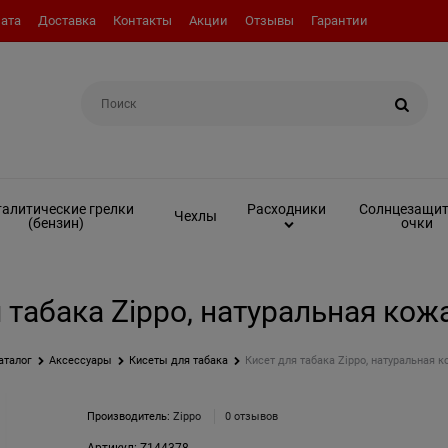
ата
Доставка
Контакты
Акции
Отзывы
Гарантии
Например:
Топливо (бензин)
алитические грелки
Солнцезащи
Расходники
Чехлы
(бензин)
очки
 табака Zippo, натуральная кож
аталог
Аксессуары
Кисеты для табака
Кисет для табака Zippo, натуральная к
Производитель:
Zippo
0 отзывов
Артикул:
Z144378