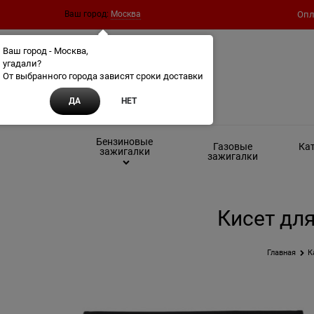
Ваш город:
Москва
Опл
Ваш город - Москва,
угадали?
От выбранного города зависят сроки доставки
ДА
НЕТ
Бензиновые
Газовые
Кат
зажигалки
зажигалки
Кисет для
Главная
К