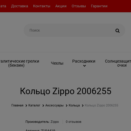
ата
Доставка
Контакты
Акции
Отзывы
Гарантии
Например:
Вкладыш (инсерт)
алитические грелки
Солнцезащи
Расходники
Чехлы
(бензин)
очки
Кольцо Zippo 2006255
Главная
Каталог
Аксессуары
Кольца
Кольцо Zippo 2006255
Производитель:
Zippo
0 отзывов
Артикул:
Z154419