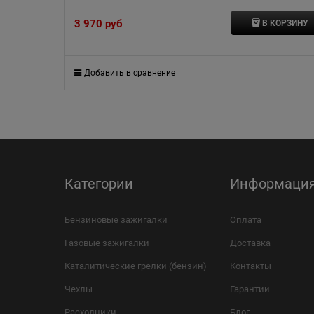
3 970
 руб
В КОРЗИНУ
Добавить в сравнение
Категории
Информаци
Бензиновые зажигалки
Оплата
Газовые зажигалки
Доставка
Каталитические грелки (бензин)
Контакты
Чехлы
Гарантии
Расходники
Блог