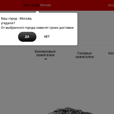
Ваш город:
Москва
Опл
Ваш город - Москва,
угадали?
От выбранного города зависят сроки доставки
ДА
НЕТ
Бензиновые
Газовые
Кат
зажигалки
зажигалки