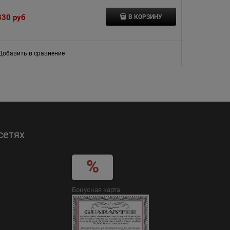
330
 руб
4 060
 руб
В КОРЗИНУ
Добавить в сравнение
Добавить в
сетях
Бонусная карта