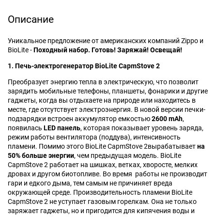
Описание
Уникальное предложение от американских компаний Zippo и
BioLite -
Походный набор. Готовь! Заряжай! Освещай!
1. Печь-электрогенератор BioLite CapmStove 2
Преобразует энергию тепла в электрическую, что позволит
зарядить мобильные телефоны, планшеты, фонарики и другие
гаджеты, когда вы отдыхаете на природе или находитесь в
месте, где отсутствует электроэнергия. В новой версии печки-
подзарядки встроен аккумулятор емкостью
2600 mAh
,
появилась
LED панель
, которая показывает уровень заряда,
режим работы вентилятора (поддува), интенсивность
пламени. Помимо этого BioLite CapmStove 2вырабатывает
на
50% больше энергии
, чем предыдущая модель. BioLite
CapmStove 2 работает на шишках, ветках, хворосте, мелких
дровах и другом биотопливе. Во время работы не производит
гари и едкого дыма, тем самым не причиняет вреда
окружающей среде. Производительность пламени BioLite
CapmStove 2 не уступает газовым горелкам. Она не только
заряжает гаджеты, но и пригодится для кипячения воды и