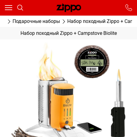
Ваш город - Москва,
угадали?
От выбранного города зависят сроки доставки
ки
Подарочные наборы
Набор походный Zippo + Camps
ДА
НЕТ
Набор походный Zippo + Campstove Biolite