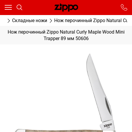
Ваш город - Москва,
угадали?
От выбранного города зависят сроки доставки
ры
Складные ножи
Нож перочинный Zippo Natural Curl
ДА
НЕТ
Нож перочинный Zippo Natural Curly Maple Wood Mini
Trapper 89 мм 50606