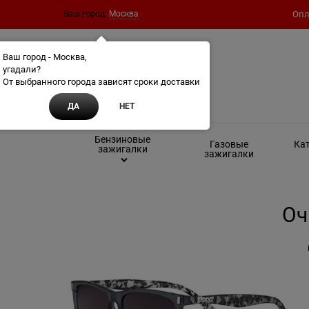
Ваш город:
Москва
Опл
Ваш город - Москва,
угадали?
От выбранного города зависят сроки доставки
ДА
НЕТ
Бензиновые
Газовые
Кат
зажигалки
зажигалки
Оч