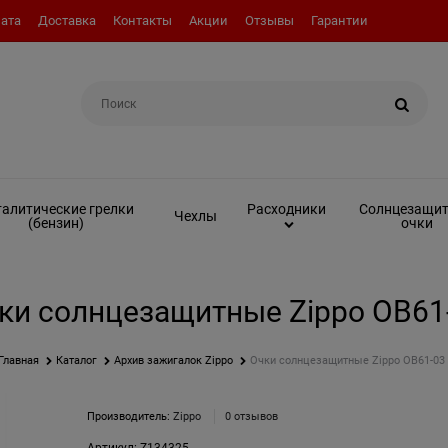
ата
Доставка
Контакты
Акции
Отзывы
Гарантии
Например:
Вкладыш (инсерт)
алитические грелки
Солнцезащи
Расходники
Чехлы
(бензин)
очки
ки солнцезащитные Zippo OB61
Главная
Каталог
Архив зажигалок Zippo
Очки солнцезащитные Zippo OB61-03
Производитель:
Zippo
0 отзывов
Артикул:
Z134325