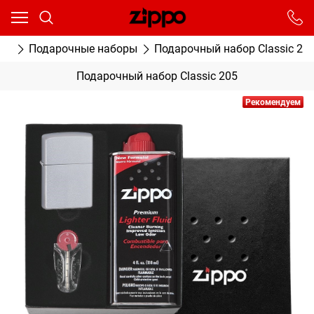
Ваш город - Москва,
угадали?
От выбранного города зависят сроки доставки
ки
Подарочные наборы
Подарочный набор Classic 20
ДА
НЕТ
Подарочный набор Classic 205
Рекомендуем