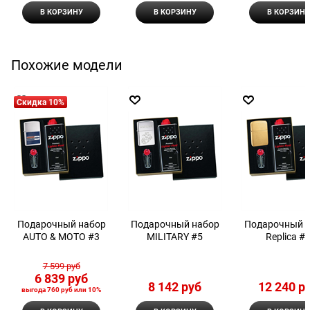
В КОРЗИНУ
В КОРЗИНУ
В КОРЗИНУ
Похожие модели
Скидка 10%
Подарочный набор
Подарочный набор
Подарочный 
AUTO & MOTO #3
MILITARY #5
Replica #
7 599
 руб
6 839
 руб
8 142
 руб
12 240
 р
выгода
760 руб
или
10%