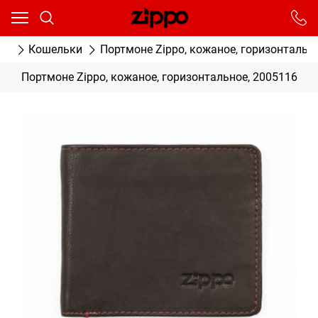
Ваш город - Москва,
угадали?
От выбранного города зависят сроки доставки
ог
Кошельки
Портмоне Zippo, кожаное, горизонтальн
ДА
НЕТ
Портмоне Zippo, кожаное, горизонтальное, 2005116