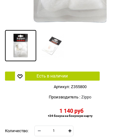
Есть в наличии
Артикул:
Z355800
Производитель
:
Zippo
1 140
 руб
+34 бонуса на бонусную карту
Количество: