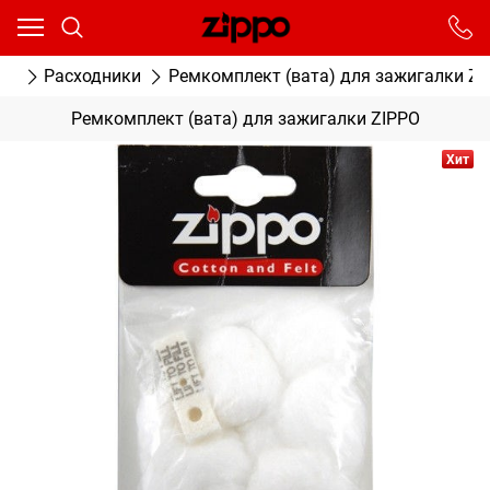
Ваш город - Москва,
угадали?
От выбранного города зависят сроки доставки
ог
Расходники
Ремкомплект (вата) для зажигалки Zi
ДА
НЕТ
Ремкомплект (вата) для зажигалки ZIPPO
Хит