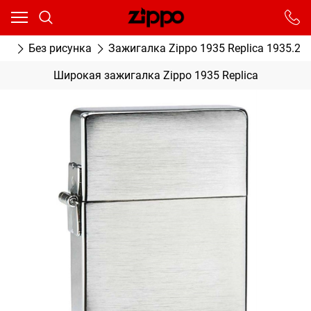
Ваш город - Москва,
угадали?
От выбранного города зависят сроки доставки
ки
Без рисунка
Зажигалка Zippo 1935 Replica 1935.25
ДА
НЕТ
Широкая зажигалка Zippo 1935 Replica