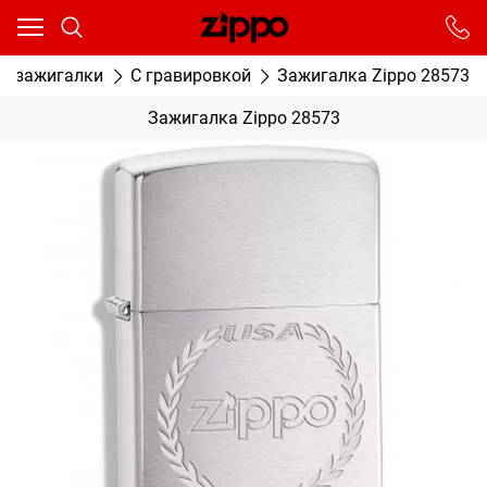
Ваш город - Москва,
угадали?
От выбранного города зависят сроки доставки
е зажигалки
С гравировкой
Зажигалка Zippo 28573
ДА
НЕТ
Зажигалка Zippo 28573