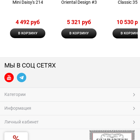
Mini Daisy's 214
Oriental Design #3
Classic 35
4 492
 руб
5 321
 руб
10 530
 р
В КОРЗИНУ
В КОРЗИНУ
В КОРЗИНУ
МЫ В СОЦ СЕТЯХ
Категории
Информация
Личный кабинет