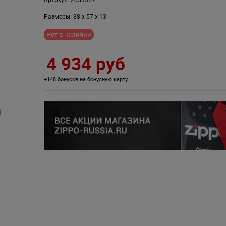
Размеры:
38
x
57
x
13
Нет в наличии
4 934
 руб
+148 бонусов на бонусную карту