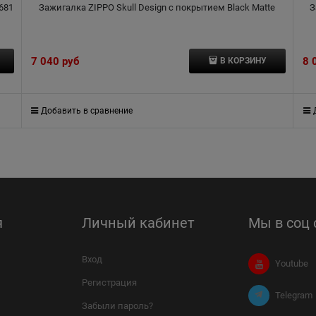
681
Зажигалка ZIPPO Skull Design с покрытием Black Matte
З
7 040
 руб
8 
В КОРЗИНУ
Добавить в сравнение
я
Личный кабинет
Мы в соц 
Вход
Youtube
Регистрация
Telegram
Забыли пароль?