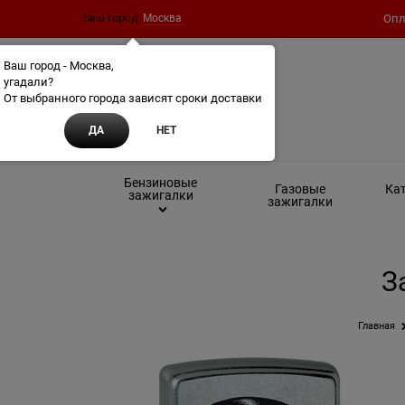
Ваш город:
Москва
Опл
Ваш город - Москва,
угадали?
От выбранного города зависят сроки доставки
ДА
НЕТ
Бензиновые
Газовые
Кат
зажигалки
зажигалки
З
Главная