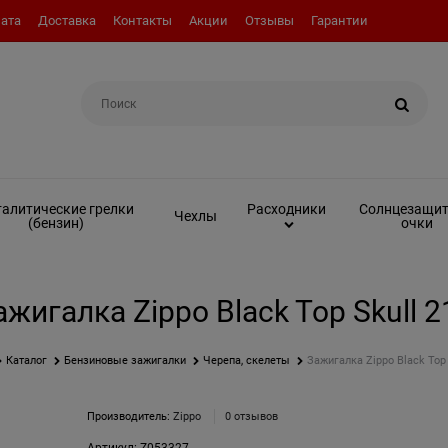
ата
Доставка
Контакты
Акции
Отзывы
Гарантии
Например:
Вкладыш (инсерт)
алитические грелки
Солнцезащи
Расходники
Чехлы
(бензин)
очки
ажигалка Zippo Black Top Skull 2
Каталог
Бензиновые зажигалки
Черепа, скелеты
Зажигалка Zippo Black Top 
Производитель:
Zippo
0 отзывов
Артикул:
Z053327