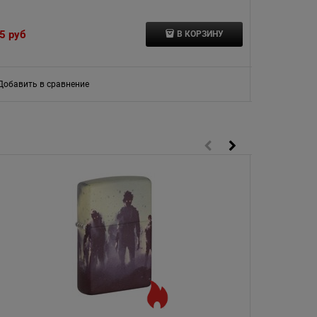
5
 руб
2 982
 руб
В КОРЗИНУ
Добавить в сравнение
Добавить в