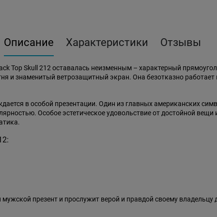
Описание
Характеристики
Отзывы
ack Top Skull 212 оставалась неизменным – характерный прямоуг
я и знаменитый ветрозащитный экран. Она безотказно работает в м
нуждается в особой презентации. Один из главных американских си
улярностью. Особое эстетическое удовольствие от достойной вещи
атика.
12:
й мужской презент и прослужит верой и правдой своему владельцу 