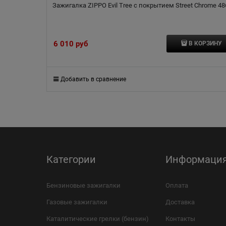
Зажигалка ZIPPO Evil Tree с покрытием Street Chrome 48
6 010
 руб
В КОРЗИНУ
Добавить в сравнение
Категории
Информаци
Бензиновые зажигалки
Оплата
Газовые зажигалки
Доставка
Каталитические грелки (бензин)
Контакты