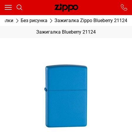
Ваш город - Москва,
угадали?
От выбранного города зависят сроки доставки
игалки
Без рисунка
Зажигалка Zippo Blueberry 21124
ДА
НЕТ
Зажигалка Blueberry 21124