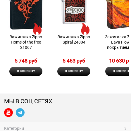
Зажигалка Zippo
Зажигалка Zippo
Зажигалка Z
Home of the free
Spiral 24804
Lava Flow 
21067
покрытием 
Tumbled Br
5 748
 руб
5 463
 руб
10 630
 р
В КОРЗИНУ
В КОРЗИНУ
В КОРЗИНУ
МЫ В СОЦ СЕТЯХ
Категории