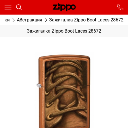
Ваш город - Москва,
угадали?
От выбранного города зависят сроки доставки
алки
Абстракция
Зажигалка Zippo Boot Laces 28672
ДА
НЕТ
Зажигалка Zippo Boot Laces 28672