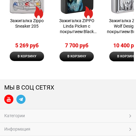
Зажигалка Zippo
Зажигалка ZIPPO
Зажигалка Z
Sneaker 205
Linda Picken с
Wolf Design
покрытием Black
покрытием Br
Matte
Chrome
5 269
 руб
7 700
 руб
10 400
 р
В КОРЗИНУ
В КОРЗИНУ
В КОРЗИНУ
МЫ В СОЦ СЕТЯХ
Категории
Информация