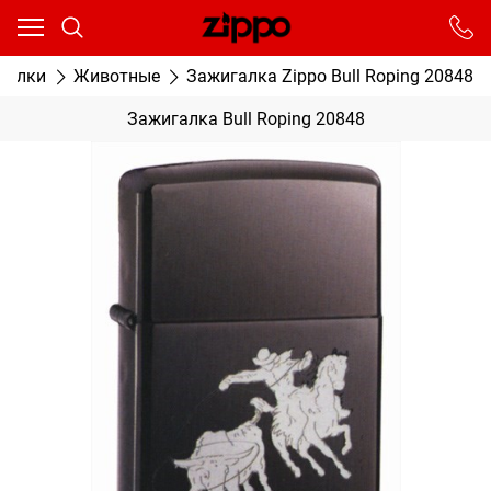
Ваш город - Москва,
угадали?
От выбранного города зависят сроки доставки
галки
Животные
Зажигалка Zippo Bull Roping 20848
ДА
НЕТ
Зажигалка Bull Roping 20848