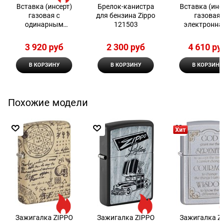
Вставка (инсерт)
Брелок-канистра
Вставка (инс
газовая с
для бензина Zippo
газовая
одинарным
121503
электронна
пламенем для
двойным пла
широкой зажигалки
Zippo
3 920
 руб
2 300
 руб
4 610
 ру
Zippo
В КОРЗИНУ
В КОРЗИНУ
В КОРЗИНУ
Похожие модели
Хит
Зажигалка ZIPPO
Зажигалка ZIPPO
Зажигалка Z