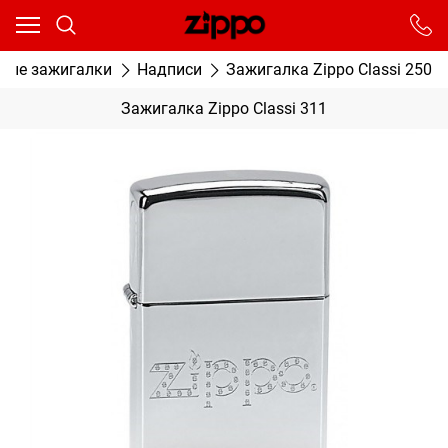
Ваш город - Москва,
угадали?
От выбранного города зависят сроки доставки
вые зажигалки
Надписи
Зажигалка Zippo Classi 250
ДА
НЕТ
Зажигалка Zippo Classi 311