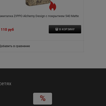
ажигалка ZIPPO Alchemy Design с покрытием 540 Matte
З
 110
 руб
5 310
 руб
В КОРЗИНУ
Добавить в сравнение
Добавить в
сетях