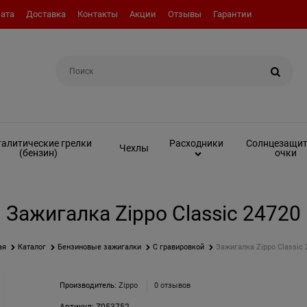
ата
Доставка
Контакты
Акции
Отзывы
Гарантии
Например:
Топливо (бензин)
алитические грелки
Солнцезащи
Расходники
Чехлы
(бензин)
очки
Зажигалка Zippo Classic 24720
ая
Каталог
Бензиновые зажигалки
С гравировкой
Зажигалка Zippo Classic 
Производитель:
Zippo
0 отзывов
Артикул:
Z053752