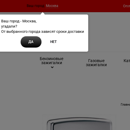
Ваш город:
Москва
Опл
Ваш город - Москва,
угадали?
От выбранного города зависят сроки доставки
ДА
НЕТ
Бензиновые
Газовые
Кат
зажигалки
зажигалки
Главн