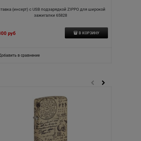
ставка (инсерт) с USB подзарядкой ZIPPO для широкой
Подарочная к
зажигалки 65828
300
 руб
972
 руб
В КОРЗИНУ
Добавить в сравнение
Добавить в