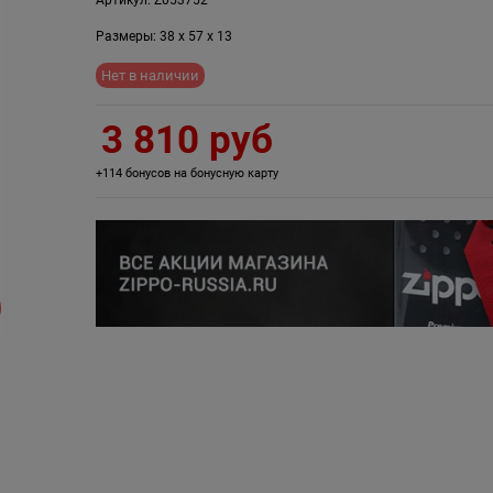
Размеры:
38
x
57
x
13
Нет в наличии
3 810
 руб
+114 бонусов на бонусную карту