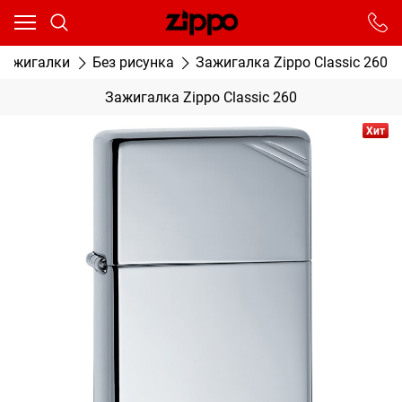
Ваш город - Москва,
угадали?
От выбранного города зависят сроки доставки
зажигалки
Без рисунка
Зажигалка Zippo Classic 260
ДА
НЕТ
Зажигалка Zippo Classic 260
Хит