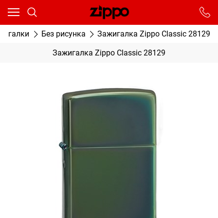
Ваш город - Москва,
угадали?
От выбранного города зависят сроки доставки
жигалки
Без рисунка
Зажигалка Zippo Classic 28129
ДА
НЕТ
Зажигалка Zippo Classic 28129