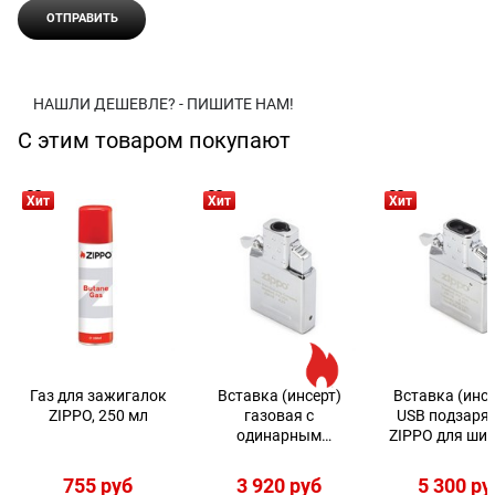
НАШЛИ ДЕШЕВЛЕ? - ПИШИТЕ НАМ!
С этим товаром покупают
Хит
Хит
Хит
Газ для зажигалок
Вставка (инсерт)
Вставка (инсе
ZIPPO, 250 мл
газовая с
USB подзаря
одинарным
ZIPPO для ши
пламенем для
зажигалки 6
широкой зажигалки
755
 руб
3 920
 руб
5 300
 ру
Zippo