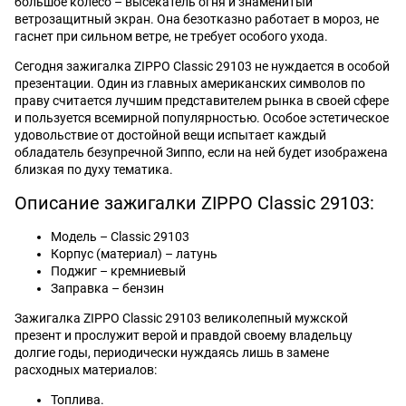
большое колесо – высекатель огня и знаменитый
ветрозащитный экран. Она безотказно работает в мороз, не
гаснет при сильном ветре, не требует особого ухода.
Сегодня зажигалка ZIPPO Classic 29103 не нуждается в особой
презентации. Один из главных американских символов по
праву считается лучшим представителем рынка в своей сфере
и пользуется всемирной популярностью. Особое эстетическое
удовольствие от достойной вещи испытает каждый
обладатель безупречной Зиппо, если на ней будет изображена
близкая по духу тематика.
Описание зажигалки ZIPPO Classic 29103:
Модель – Classic 29103
Корпус (материал) – латунь
Поджиг – кремниевый
Заправка – бензин
Зажигалка ZIPPO Classic 29103 великолепный мужской
презент и прослужит верой и правдой своему владельцу
долгие годы, периодически нуждаясь лишь в замене
расходных материалов:
Топлива.