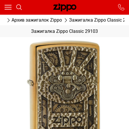
Ваш город - Москва,
угадали?
От выбранного города зависят сроки доставки
ог
Архив зажигалок Zippo
Зажигалка Zippo Classic 29
ДА
НЕТ
Зажигалка Zippo Classic 29103