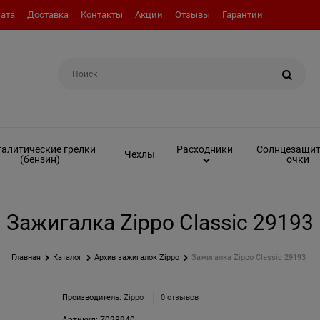
ата
Доставка
Контакты
Акции
Отзывы
Гарантии
Например:
Вкладыш (инсерт)
алитические грелки
Солнцезащи
Расходники
Чехлы
(бензин)
очки
Зажигалка Zippo Classic 29193
Главная
Каталог
Архив зажигалок Zippo
Зажигалка Zippo Classic 29193
Производитель:
Zippo
0 отзывов
Артикул:
Z028940