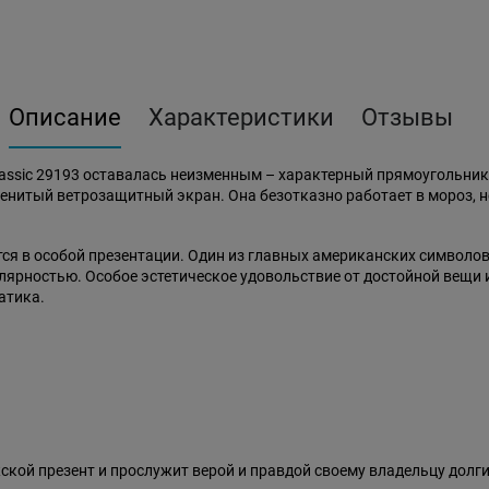
Описание
Характеристики
Отзывы
lassic 29193 оставалась неизменным – характерный прямоугольни
енитый ветрозащитный экран. Она безотказно работает в мороз, не 
ется в особой презентации. Один из главных американских символо
улярностью. Особое эстетическое удовольствие от достойной вещи
атика.
ской презент и прослужит верой и правдой своему владельцу долг