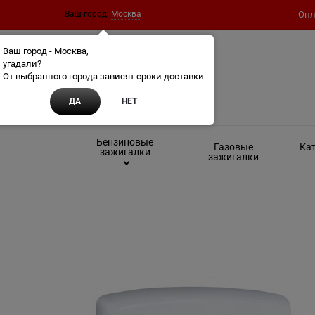
Ваш город:
Москва
Опл
Ваш город - Москва,
угадали?
От выбранного города зависят сроки доставки
ДА
НЕТ
Бензиновые
Газовые
Кат
зажигалки
зажигалки