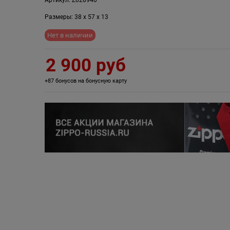
Размеры:
38
x
57
x
13
Нет в наличии
2 900
 руб
+87 бонусов на бонусную карту