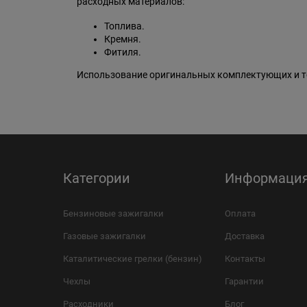
расходных материалов:
Топлива.
Кремня.
Фитиля.
Использование оригинальных комплектующих и то
Категории
Информаци
Бензиновые зажигалки
Оплата
Газовые зажигалки
Доставка
Каталитические грелки (бензин)
Контакты
Чехлы
Гарантии
Расходники
Блог