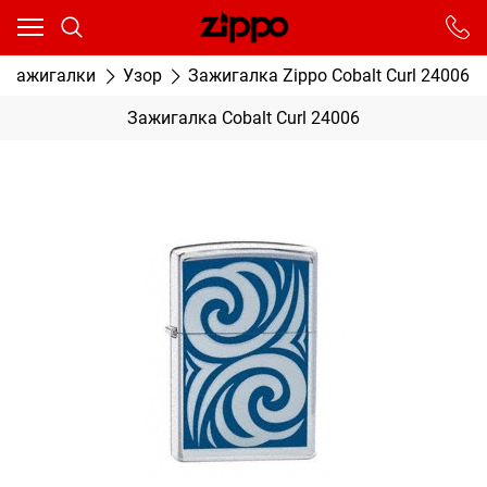
Ваш город - Москва,
угадали?
От выбранного города зависят сроки доставки
е зажигалки
Узор
Зажигалка Zippo Cobalt Curl 24006
ДА
НЕТ
Зажигалка Cobalt Curl 24006