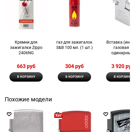
Кремни для
газ для зажигалок
Вставка (инс
зажигалки Zippo
S&B 100 мл. (1 шт.)
газовая 
2406NG
одинарны
пламенем д
широкой зажи
663
 руб
304
 руб
3 920
 ру
Zippo
В КОРЗИНУ
В КОРЗИНУ
В КОРЗИНУ
Похожие модели
Хит