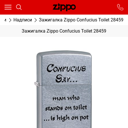
Ваш город - Москва,
угадали?
От выбранного города зависят сроки доставки
лки
Надписи
Зажигалка Zippo Confucius Toilet 28459
ДА
НЕТ
Зажигалка Zippo Confucius Toilet 28459