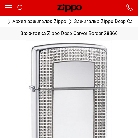
Ваш город - Москва,
угадали?
От выбранного города зависят сроки доставки
ог
Архив зажигалок Zippo
Зажигалка Zippo Deep Carve
ДА
НЕТ
Зажигалка Zippo Deep Carver Border 28366