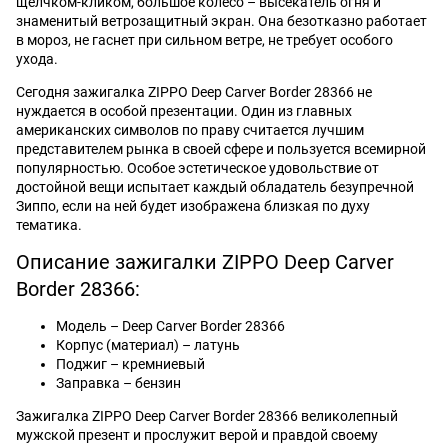
щелчком-кликом, большое колесо – высекатель огня и
знаменитый ветрозащитный экран. Она безотказно работает
в мороз, не гаснет при сильном ветре, не требует особого
ухода.
Сегодня зажигалка ZIPPO Deep Carver Border 28366 не
нуждается в особой презентации. Один из главных
американских символов по праву считается лучшим
представителем рынка в своей сфере и пользуется всемирной
популярностью. Особое эстетическое удовольствие от
достойной вещи испытает каждый обладатель безупречной
Зиппо, если на ней будет изображена близкая по духу
тематика.
Описание зажигалки ZIPPO Deep Carver
Border 28366:
Модель – Deep Carver Border 28366
Корпус (материал) – латунь
Поджиг – кремниевый
Заправка – бензин
Зажигалка ZIPPO Deep Carver Border 28366 великолепный
мужской презент и прослужит верой и правдой своему