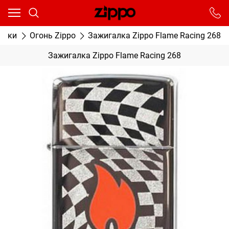
Ваш город - Москва,
угадали?
От выбранного города зависят сроки доставки
алки
Огонь Zippo
Зажигалка Zippo Flame Racing 268
ДА
НЕТ
Зажигалка Zippo Flame Racing 268