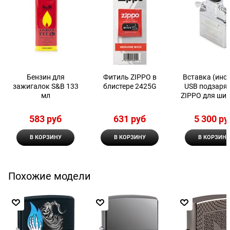
Бензин для
Фитиль ZIPPO в
Вставка (инсе
зажигалок S&B 133
блистере 2425G
USB подзаря
мл
ZIPPO для ши
зажигалки 6
583
 руб
631
 руб
5 300
 ру
В КОРЗИНУ
В КОРЗИНУ
В КОРЗИНУ
Похожие модели