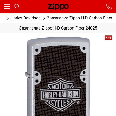
Ваш город - Москва,
угадали?
От выбранного города зависят сроки доставки
ки
Harley Davidson
Зажигалка Zippo H-D Carbon Fiber 
ДА
НЕТ
Зажигалка Zippo H-D Carbon Fiber 24025
Хит