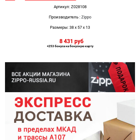
Артикул:
Z028108
Производитель
:
Zippo
Размеры:
38 x 57 x 13
8 431
 руб
+253 бонуса на бонусную карту