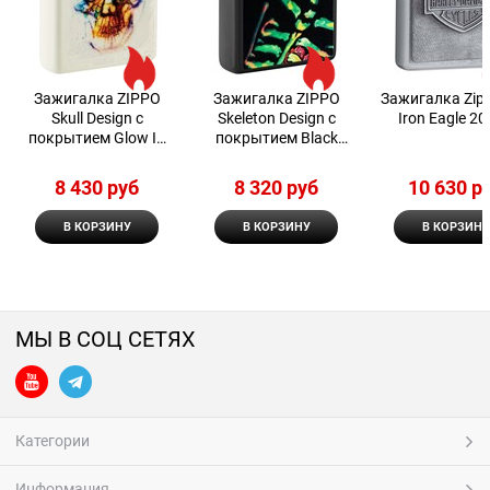
Зажигалка ZIPPO
Зажигалка ZIPPO
Зажигалка Zip
Skull Design с
Skeleton Design с
Iron Eagle 2
покрытием Glow In
покрытием Black
The Dark Green
Light 48761
8 430
 руб
8 320
 руб
10 630
 р
В КОРЗИНУ
В КОРЗИНУ
В КОРЗИНУ
МЫ В СОЦ СЕТЯХ
Категории
Информация