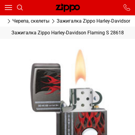
Ваш город - Москва,
угадали?
От выбранного города зависят сроки доставки
ки
Черепа, скелеты
Зажигалка Zippo Harley-Davidson 
ДА
НЕТ
Зажигалка Zippo Harley-Davidson Flaming S 28618