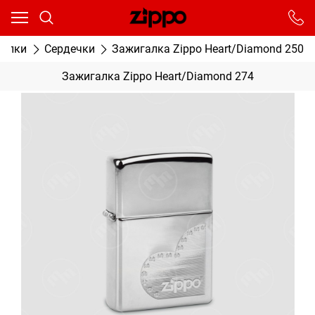
Ваш город - Москва,
угадали?
От выбранного города зависят сроки доставки
галки
Сердечки
Зажигалка Zippo Heart/Diamond 250
ДА
НЕТ
Зажигалка Zippo Heart/Diamond 274