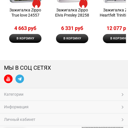
Зажигалка Zippo
Зажигалка Zippo
Зажигалка Z
True love 24557
Elvis Presley 28258
Heartfelt Trinit
4 663
 руб
6 331
 руб
12 077
 р
В КОРЗИНУ
В КОРЗИНУ
В КОРЗИНУ
МЫ В СОЦ СЕТЯХ
Категории
Информация
Личный кабинет