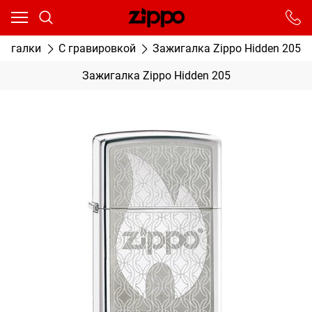
Ваш город - Москва,
угадали?
От выбранного города зависят сроки доставки
жигалки
С гравировкой
Зажигалка Zippo Hidden 205
ДА
НЕТ
Зажигалка Zippo Hidden 205