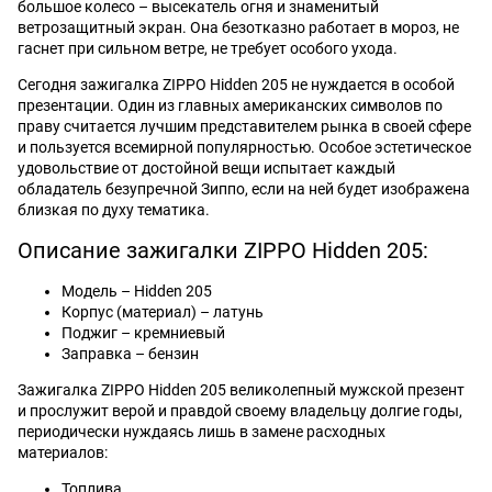
большое колесо – высекатель огня и знаменитый
ветрозащитный экран. Она безотказно работает в мороз, не
гаснет при сильном ветре, не требует особого ухода.
Сегодня зажигалка ZIPPO Hidden 205 не нуждается в особой
презентации. Один из главных американских символов по
праву считается лучшим представителем рынка в своей сфере
и пользуется всемирной популярностью. Особое эстетическое
удовольствие от достойной вещи испытает каждый
обладатель безупречной Зиппо, если на ней будет изображена
близкая по духу тематика.
Описание зажигалки ZIPPO Hidden 205:
Модель – Hidden 205
Корпус (материал) – латунь
Поджиг – кремниевый
Заправка – бензин
Зажигалка ZIPPO Hidden 205 великолепный мужской презент
и прослужит верой и правдой своему владельцу долгие годы,
периодически нуждаясь лишь в замене расходных
материалов:
Топлива.