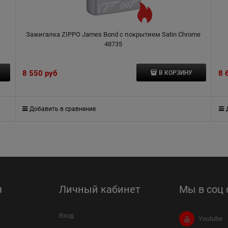
Зажигалка ZIPPO James Bond с покрытием Satin Chrome
48735
8 550
 руб
8 
В КОРЗИНУ
Добавить в сравнение
я
Личный кабинет
Мы в соц 
Вход
Youtube