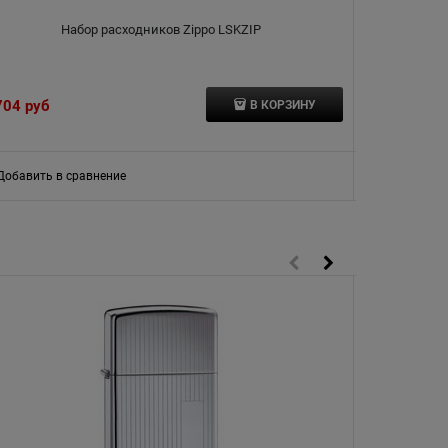
Набор расходников Zippo LSKZIP
Б
704
 руб
583
 руб
В КОРЗИНУ
Добавить в сравнение
Добавить в