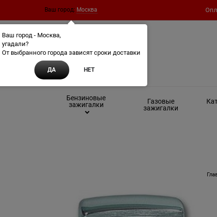
Ваш город:
Москва
Опл
Ваш город - Москва,
угадали?
От выбранного города зависят сроки доставки
ДА
НЕТ
Бензиновые
Газовые
Кат
зажигалки
зажигалки
Гла