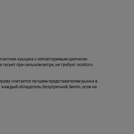
легантная крышка с неповторимым щелчком-
гаснет при сильном ветре, не требует особого
 праву считается лучшим представителем рынка в
т каждый обладатель безупречной Зиппо, если на