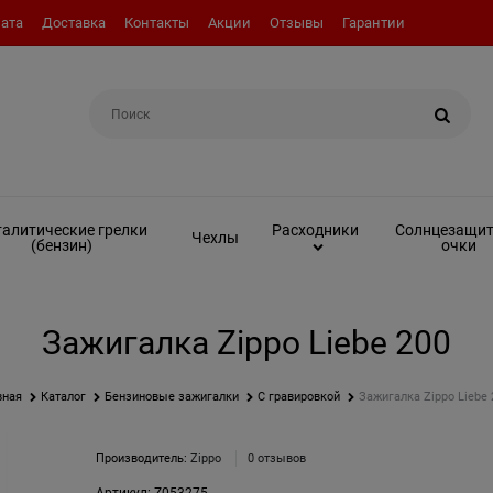
ата
Доставка
Контакты
Акции
Отзывы
Гарантии
Например:
Вкладыш (инсерт)
алитические грелки
Солнцезащи
Расходники
Чехлы
(бензин)
очки
Зажигалка Zippo Liebe 200
вная
Каталог
Бензиновые зажигалки
С гравировкой
Зажигалка Zippo Liebe 
Производитель:
Zippo
0 отзывов
Артикул:
Z053275