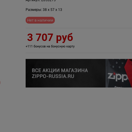
Размеры:
38
x
57
x
13
Нет в наличии
3 707
 руб
+111 бонусов на бонусную карту