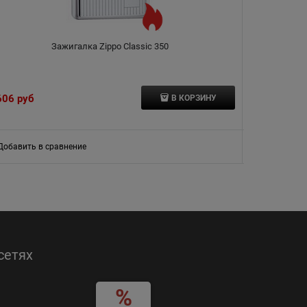
Зажигалка Zippo Classic 350
З
606
 руб
4 512
 руб
В КОРЗИНУ
Добавить в сравнение
Добавить в
сетях