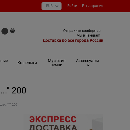
Войти
Регистрация
+7 (495) 649-93-03
Отправить сообщение
0 руб
Мы в Telegram
Доставка во все города России
тные
Мужские
Аксессуары
Кошельки
ремни
.." 200
-..."""" 200