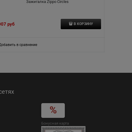
Зажигалка Zippo Circles
007
 руб
4 351
 руб
В КОРЗИНУ
Добавить в сравнение
Добавить в
сетях
Бонусная карта