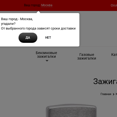
Ваш город:
Москва
Опл
Ваш город - Москва,
угадали?
От выбранного города зависят сроки доставки
ДА
НЕТ
Бензиновые
Газовые
Кат
зажигалки
зажигалки
Зажига
Главная