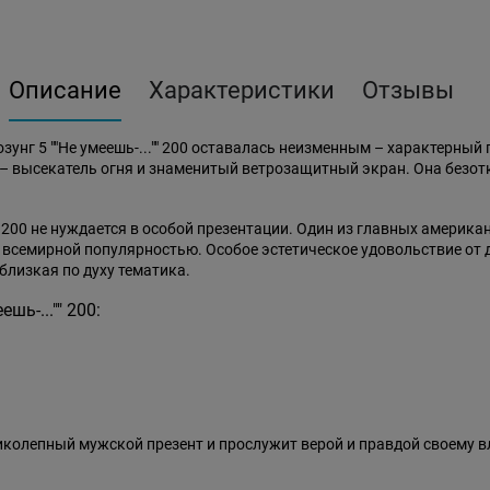
Описание
Характеристики
Отзывы
унг 5 ""Не умеешь-..."" 200 оставалась неизменным – характерный
высекатель огня и знаменитый ветрозащитный экран. Она безотка
"" 200 не нуждается в особой презентации. Один из главных америк
я всемирной популярностью. Особое эстетическое удовольствие о
близкая по духу тематика.
шь-..."" 200:
великолепный мужской презент и прослужит верой и правдой своему 