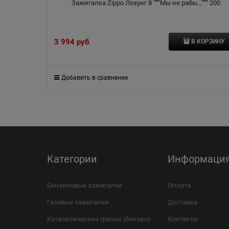
Зажигалка Zippo Лозунг 8 """"Мы не рабы..."""" 200
3 994
 руб
В КОРЗИНУ
Добавить в сравнение
Категории
Информаци
Бензиновые зажигалки
Оплата
Газовые зажигалки
Доставка
Каталитические грелки (бензин)
Контакты