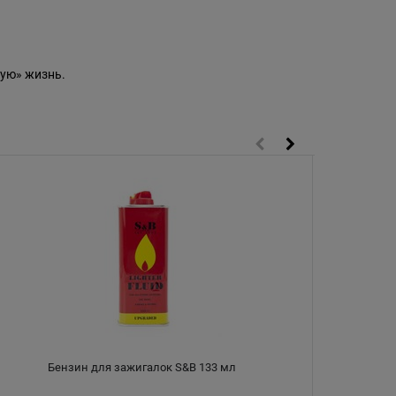
ую» жизнь.
Бензин для зажигалок S&B 133 мл
Кр