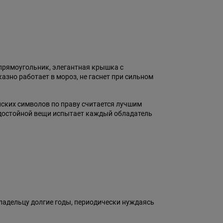
 прямоугольник, элегантная крышка с
зно работает в мороз, не гаснет при сильном
анских символов по праву считается лучшим
т достойной вещи испытает каждый обладатель
владельцу долгие годы, периодически нуждаясь