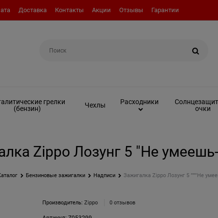
ата
Доставка
Контакты
Акции
Отзывы
Гарантии
Например:
Вкладыш (инсерт)
алитические грелки
Солнцезащи
Расходники
Чехлы
(бензин)
очки
лка Zippo Лозунг 5 "Не умеешь-.
Каталог
Бензиновые зажигалки
Надписи
Зажигалка Zippo Лозунг 5 """"Не умеешь
Производитель:
Zippo
0 отзывов
Артикул:
Z053299