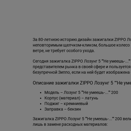
За 80-летнюю историю дизайн зажигалки ZIPPO Лоз
неповторимым щелчком-кликом, большое колесо – 
ветре, не требует особого ухода.
Сегодня зажигалка ZIPPO Лозунг 5 ""Не умеешь-...
представителем рынка в своей сфере и пользуетс
безупречной Зиппо, если на ней будет изображена 
Описание зажигалки ZIPPO Лозунг 5 ""Не умее
Модель – Лозунг 5 ""Не умеешь-..."" 200
Корпус (материал) – латунь
Поджиг – кремниевый
Заправка – бензин
Зажигалка ZIPPO Лозунг 5 ""Не умеешь-..."" 200 
лишь в замене расходных материалов: