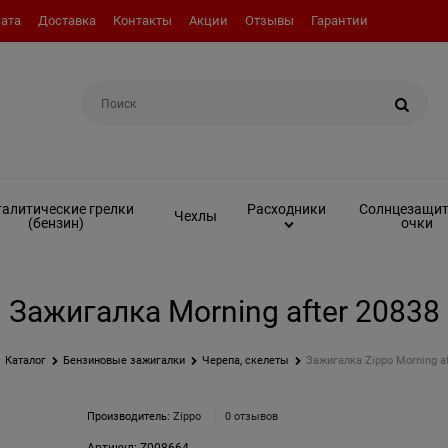
ата
Доставка
Контакты
Акции
Отзывы
Гарантии
Например:
Топливо (бензин)
алитические грелки
Солнцезащи
Расходники
Чехлы
(бензин)
очки
Зажигалка Morning after 20838
Каталог
Бензиновые зажигалки
Черепа, скелеты
Зажигалка Zippo Morning af
Производитель:
Zippo
0 отзывов
Артикул:
Z008664