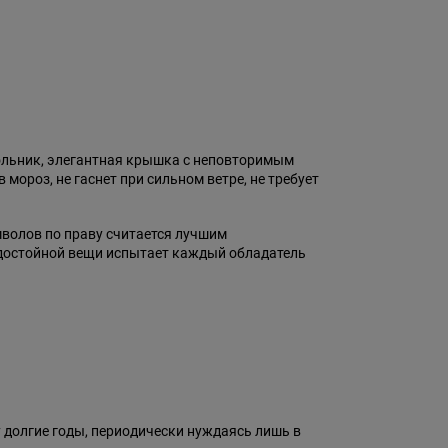
гольник, элегантная крышка с неповторимым
ороз, не гаснет при сильном ветре, не требует
мволов по праву считается лучшим
т достойной вещи испытает каждый обладатель
 долгие годы, периодически нуждаясь лишь в