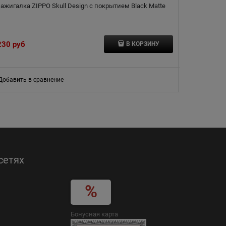
ажигалка ZIPPO Skull Design с покрытием Black Matte
Зажигалка ZIP
230
 руб
5 910
 руб
В КОРЗИНУ
Добавить в сравнение
Добавить в
сетях
Бонусная карта