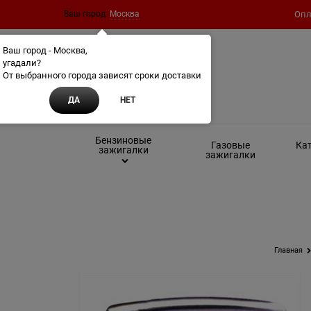
Ваш город:
Москва
Опл
Ваш город - Москва,
угадали?
От выбранного города зависят сроки доставки
ДА
НЕТ
Бензиновые
Газовые
Кат
зажигалки
зажигалки
Главная