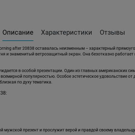
Описание
Характеристики
Отзывы
orning after 20838 оставалась неизменным – характерный прямоу
я и знаменитый ветрозащитный экран. Она безотказно работает в м
нуждается в особой презентации. Один из главных американских си
я всемирной популярностью. Особое эстетическое удовольствие о
близкая по духу тематика.
38:
ый мужской презент и прослужит верой и правдой своему владельцу