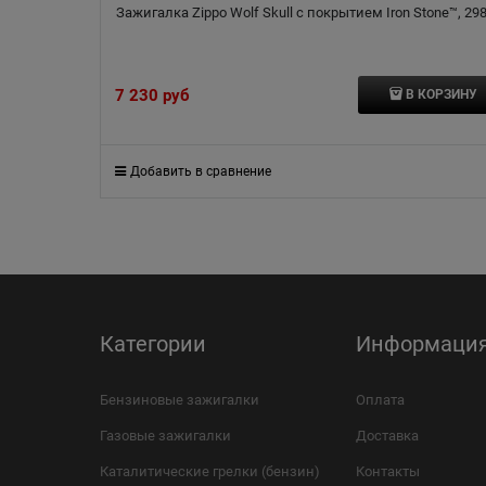
Зажигалка Zippo Wolf Skull с покрытием Iron Stone™, 29
7 230
 руб
В КОРЗИНУ
Добавить в сравнение
Категории
Информаци
Бензиновые зажигалки
Оплата
Газовые зажигалки
Доставка
Каталитические грелки (бензин)
Контакты