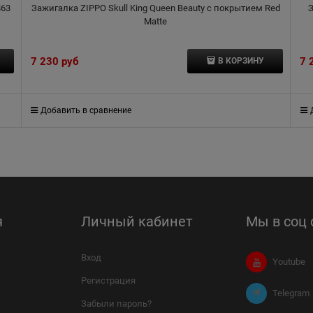
863
Зажигалка ZIPPO Skull King Queen Beauty с покрытием Red
З
Matte
7 230
 руб
7 
В КОРЗИНУ
Добавить в сравнение
я
Личный кабинет
Мы в соц 
Вход
Youtube
Регистрация
Telegram
Забыли пароль?