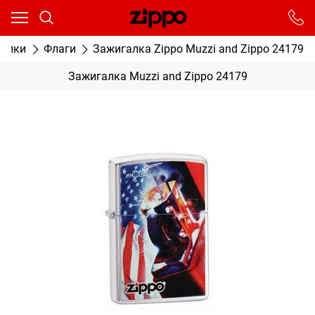
Ваш город - Москва,
угадали?
От выбранного города зависят сроки доставки
галки
Флаги
Зажигалка Zippo Muzzi and Zippo 24179
ДА
НЕТ
Зажигалка Muzzi and Zippo 24179