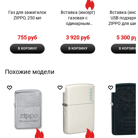
Газ для зажигалок
Вставка (инсерт)
Вставка (инсе
ZIPPO, 250 мл
газовая с
USB подзаря
одинарным
ZIPPO для ши
пламенем для
зажигалки 6
широкой зажигалки
755
 руб
3 920
 руб
5 300
 ру
Zippo
В КОРЗИНУ
В КОРЗИНУ
В КОРЗИНУ
Похожие модели