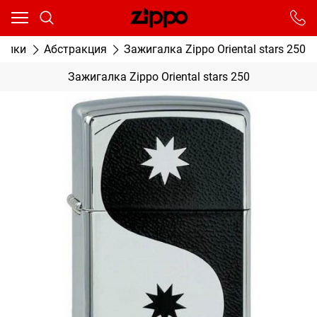
Ваш город - Москва,
угадали?
От выбранного города зависят сроки доставки
галки
Абстракция
Зажигалка Zippo Oriental stars 250
ДА
НЕТ
Зажигалка Zippo Oriental stars 250