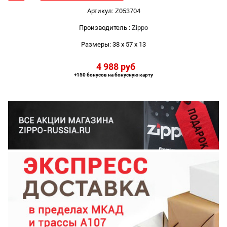
Артикул:
Z053704
Производитель
:
Zippo
Размеры:
38 x 57 x 13
4 988
 руб
+150 бонусов на бонусную карту