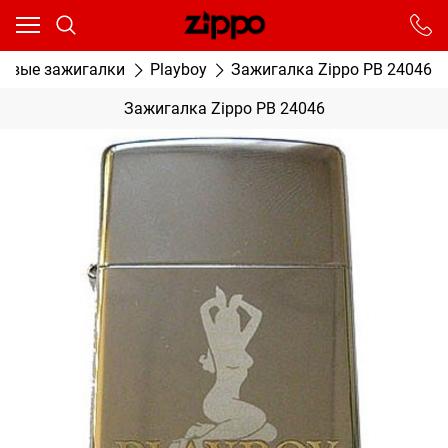
Ваш город - Москва,
угадали?
От выбранного города зависят сроки доставки
новые зажигалки
Playboy
Зажигалка Zippo PB 24046
ДА
НЕТ
Зажигалка Zippo PB 24046