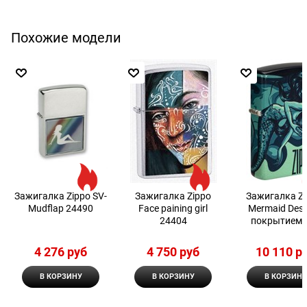
Похожие модели
Зажигалка Zippo SV-
Зажигалка Zippo
Зажигалка Z
Mudflap 24490
Face paining girl
Mermaid Desi
24404
покрытием 
Matte
4 276
 руб
4 750
 руб
10 110
 р
В КОРЗИНУ
В КОРЗИНУ
В КОРЗИНУ