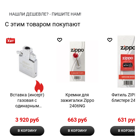
НАШЛИ ДЕШЕВЛЕ? - ПИШИТЕ НАМ!
С этим товаром покупают
Хит
Вставка (инсерт)
Кремни для
Фитиль ZIPP
газовая с
зажигалки Zippo
блистере 24
одинарным
2406NG
пламенем для
широкой зажигалки
3 920
 руб
663
 руб
631
 ру
Zippo
В КОРЗИНУ
В КОРЗИНУ
В КОРЗИНУ