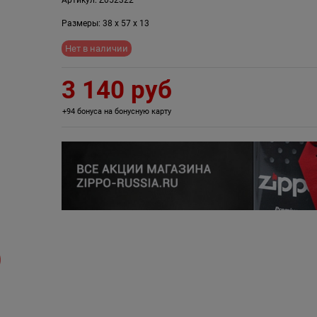
Размеры:
38
x
57
x
13
Нет в наличии
3 140
 руб
+94 бонуса на бонусную карту