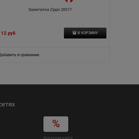
Зажигалка Zippo 28317
Зажигалка Z
112
 руб
10 630
 руб
В КОРЗИНУ
Добавить в сравнение
Добавить в
сетях
Бонусная карта