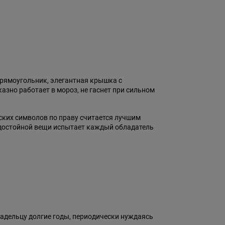
прямоугольник, элегантная крышка с
зно работает в мороз, не гаснет при сильном
нских символов по праву считается лучшим
т достойной вещи испытает каждый обладатель
ладельцу долгие годы, периодически нуждаясь