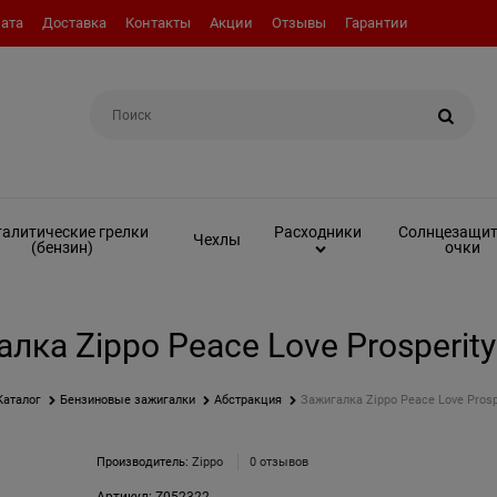
ата
Доставка
Контакты
Акции
Отзывы
Гарантии
Например:
Вкладыш (инсерт)
алитические грелки
Солнцезащи
Расходники
Чехлы
(бензин)
очки
лка Zippo Peace Love Prosperit
Каталог
Бензиновые зажигалки
Абстракция
Зажигалка Zippo Peace Love Prosp
Производитель:
Zippo
0 отзывов
Артикул:
Z052322