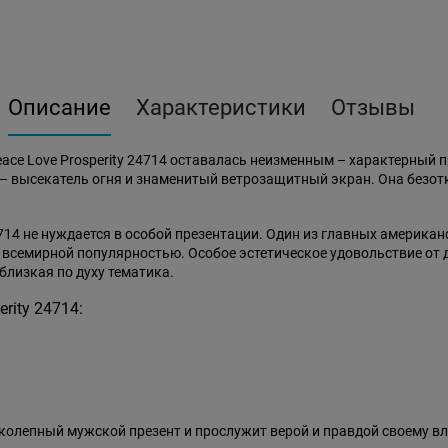
Описание
Характеристики
Отзывы
ace Love Prosperity 24714 оставалась неизменным – характерный 
высекатель огня и знаменитый ветрозащитный экран. Она безотка
4714 не нуждается в особой презентации. Один из главных америка
я всемирной популярностью. Особое эстетическое удовольствие о
близкая по духу тематика.
rity 24714:
ликолепный мужской презент и прослужит верой и правдой своему в