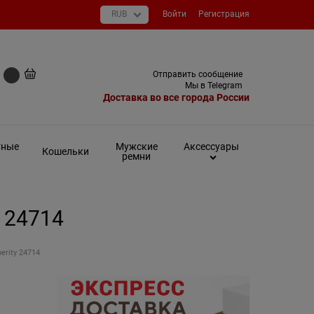
Войти
Регистрация
+7 (495) 649-93-03
Отправить сообщение
0 руб
Мы в Telegram
Доставка во все города России
тные
Мужские
Аксессуары
Кошельки
ремни
y 24714
erity 24714