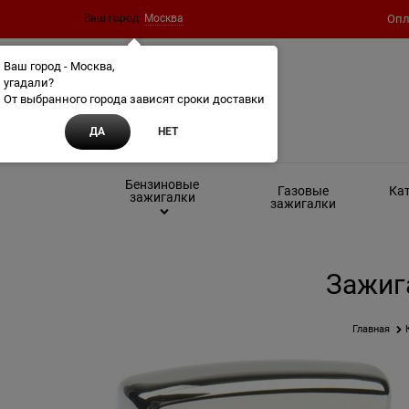
Ваш город:
Москва
Опл
Ваш город - Москва,
угадали?
От выбранного города зависят сроки доставки
ДА
НЕТ
Бензиновые
Газовые
Кат
зажигалки
зажигалки
Зажига
Главная