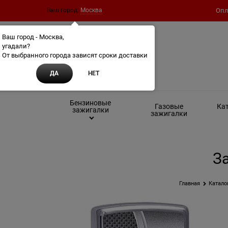
Ваш город:
Москва
Опл
Ваш город - Москва,
угадали?
От выбранного города зависят сроки доставки
ДА
НЕТ
Бензиновые
Газовые
Кат
зажигалки
зажигалки
За
Главная
Катало