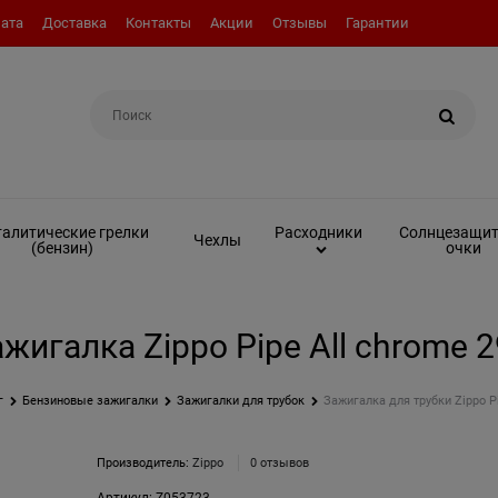
ата
Доставка
Контакты
Акции
Отзывы
Гарантии
Например:
Топливо (бензин)
алитические грелки
Солнцезащи
Расходники
Чехлы
(бензин)
очки
жигалка Zippo Pipe All chrome 
г
Бензиновые зажигалки
Зажигалки для трубок
Зажигалка для трубки Zippo Pi
Производитель:
Zippo
0 отзывов
Артикул:
Z053723