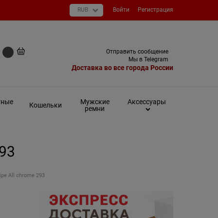
Войти
Регистрация
+7 (495) 649-93-03
Отправить сообщение
0 руб
Мы в Telegram
Доставка во все города России
тные
Мужские
Аксессуары
Кошельки
ремни
293
pe All chrome 293