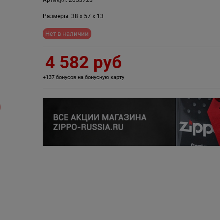
Размеры:
38
x
57
x
13
Нет в наличии
4 582
 руб
+137 бонусов на бонусную карту