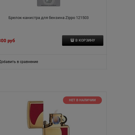
Брелок-канистра для бензина Zippo 121503
Б
300
 руб
583
 руб
В КОРЗИНУ
Добавить в сравнение
Добавить в
НЕТ В НАЛИЧИИ