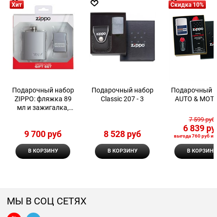
Хит
Скидка 10%
Подарочный набор
Подарочный набор
Подарочный 
ZIPPO: фляжка 89
Classic 207 - 3
AUTO & MOT
мл и зажигалка,
латунь/сталь,
7 599
 руб
серебристый, в
6 839
 ру
9 700
 руб
8 528
 руб
коробке с подвесом
выгода
760 руб
ил
В КОРЗИНУ
В КОРЗИНУ
В КОРЗИНУ
МЫ В СОЦ СЕТЯХ