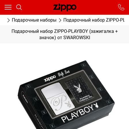
Ваш город - Москва,
угадали?
От выбранного города зависят сроки доставки
ки
Подарочные наборы
Подарочный набор ZIPPO-PLA
ДА
НЕТ
Подарочный набор ZIPPO-PLAYBOY (зажигалка +
значок) от SWAROWSKI