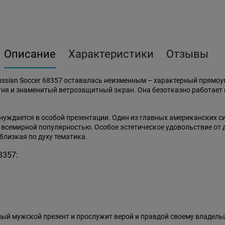
Описание
Характеристики
Отзывы
ussian Soccer 68357 оставалась неизменным – характерный прямо
я и знаменитый ветрозащитный экран. Она безотказно работает в м
 нуждается в особой презентации. Один из главных американских 
я всемирной популярностью. Особое эстетическое удовольствие о
близкая по духу тематика.
8357:
ный мужской презент и прослужит верой и правдой своему владель