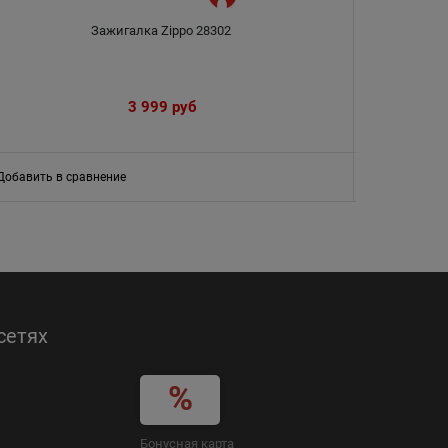
Зажигалка Zippo 28302
Зажигалка Z
3 999
 руб
Добавить в сравнение
Добавить в
сетях
Бонусная карта