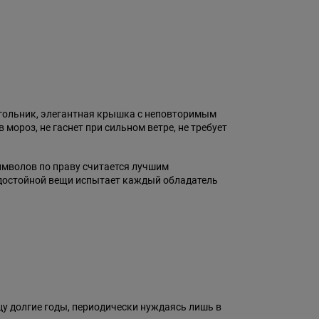
угольник, элегантная крышка с неповторимым
ороз, не гаснет при сильном ветре, не требует
символов по праву считается лучшим
т достойной вещи испытает каждый обладатель
цу долгие годы, периодически нуждаясь лишь в