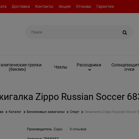
ата
Доставка
Контакты
Акции
Отзывы
Гарантии
Например:
Вкладыш (инсерт)
алитические грелки
Солнцезащи
Расходники
Чехлы
(бензин)
очки
игалка Zippo Russian Soccer 6
ая
Каталог
Бензиновые зажигалки
Спорт
Зажигалка Zippo Russian Soccer 
Производитель:
Zippo
0 отзывов
Артикул:
Z068357