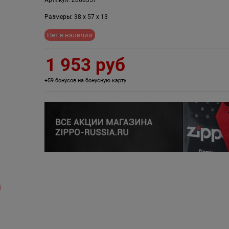
Размеры:
38
x
57
x
13
Нет в наличии
1 953
 руб
+59 бонусов на бонусную карту