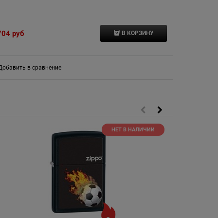
704
 руб
5 300
 руб
В КОРЗИНУ
Добавить в сравнение
Добавить в
НЕТ В НАЛИЧИИ