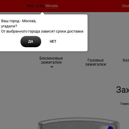
Ваш город:
Москва
Опл
Ваш город - Москва,
угадали?
От выбранного города зависят сроки доставки
ДА
НЕТ
Бензиновые
Газовые
Кат
зажигалки
зажигалки
Заж
Главн