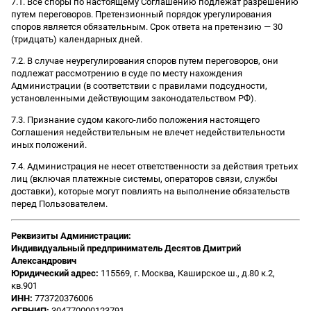
7.1. Все споры по настоящему Соглашению подлежат разрешению
путем переговоров. Претензионный порядок урегулирования
споров является обязательным. Срок ответа на претензию — 30
(тридцать) календарных дней.
7.2. В случае неурегулирования споров путем переговоров, они
подлежат рассмотрению в суде по месту нахождения
Администрации (в соответствии с правилами подсудности,
установленными действующим законодательством РФ).
7.3. Признание судом какого-либо положения настоящего
Соглашения недействительным не влечет недействительности
иных положений.
7.4. Администрация не несет ответственности за действия третьих
лиц (включая платежные системы, операторов связи, службы
доставки), которые могут повлиять на выполнение обязательств
перед Пользователем.
Реквизиты Администрации:
Индивидуальный предприниматель Десятов Дмитрий
Александрович
Юридический адрес:
115569, г. Москва, Каширское ш., д.80 к.2,
кв.901
ИНН:
773720376006
ОГРНИП:
304770000123791