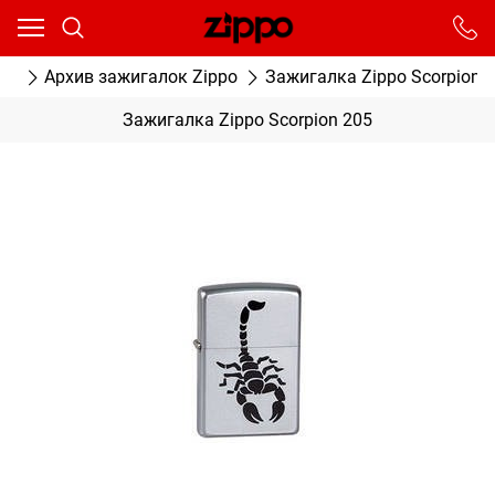
Ваш город - Москва,
угадали?
От выбранного города зависят сроки доставки
ог
Архив зажигалок Zippo
Зажигалка Zippo Scorpion 
ДА
НЕТ
Зажигалка Zippo Scorpion 205