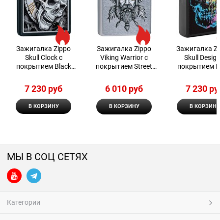
Зажигалка Zippo
Зажигалка Zippo
Зажигалка Z
Skull Clock с
Viking Warrior с
Skull Design
покрытием Black
покрытием Street
покрытием B
Matte, 29854
Chrome™, 29871
Matte
7 230
 руб
6 010
 руб
7 230
 ру
В КОРЗИНУ
В КОРЗИНУ
В КОРЗИНУ
МЫ В СОЦ СЕТЯХ
Категории