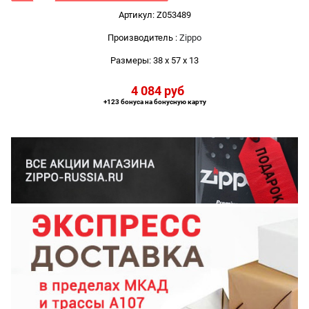
Артикул:
Z053489
Производитель
:
Zippo
Размеры:
38 x 57 x 13
4 084
 руб
+123 бонуса на бонусную карту