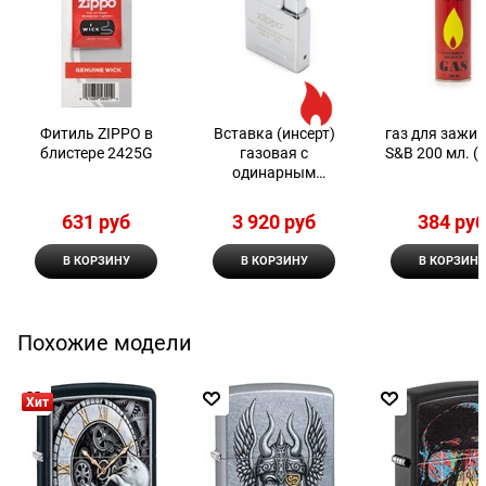
Фитиль ZIPPO в
Вставка (инсерт)
газ для зажи
блистере 2425G
газовая с
S&B 200 мл. (1
одинарным
пламенем для
широкой зажигалки
631
 руб
3 920
 руб
384
 ру
Zippo
В КОРЗИНУ
В КОРЗИНУ
В КОРЗИНУ
Похожие модели
Хит