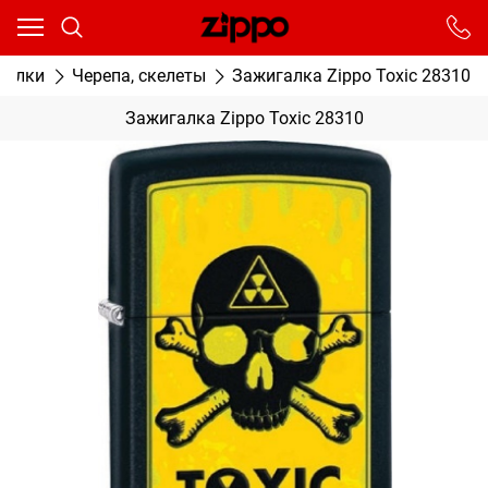
Ваш город - Москва,
угадали?
От выбранного города зависят сроки доставки
галки
Черепа, скелеты
Зажигалка Zippo Toxic 28310
ДА
НЕТ
Зажигалка Zippo Toxic 28310