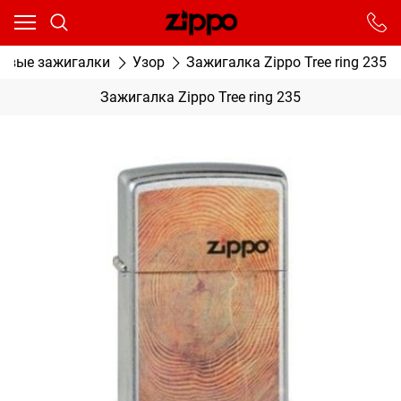
Ваш город - Москва,
угадали?
От выбранного города зависят сроки доставки
новые зажигалки
Узор
Зажигалка Zippo Tree ring 235
ДА
НЕТ
Зажигалка Zippo Tree ring 235