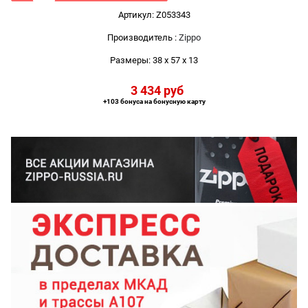
Артикул:
Z053343
Производитель
:
Zippo
Размеры:
38 x 57 x 13
3 434
 руб
+103 бонуса на бонусную карту