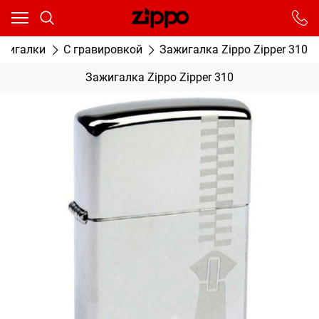
Ваш город - Москва,
угадали?
От выбранного города зависят сроки доставки
ажигалки
С гравировкой
Зажигалка Zippo Zipper 310
ДА
НЕТ
Зажигалка Zippo Zipper 310