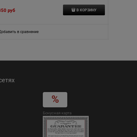
850
 руб
11 320
 руб
В КОРЗИНУ
Добавить в сравнение
Добавить в
сетях
Бонусная карта