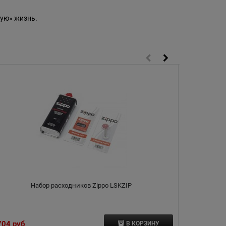
ую» жизнь.
Набор расходников Zippo LSKZIP
Чехо
704
 руб
3 450
 руб
В КОРЗИНУ