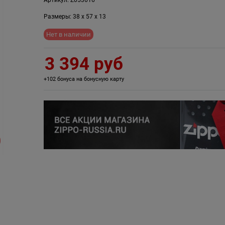
Размеры:
38
x
57
x
13
Нет в наличии
3 394
 руб
+102 бонуса на бонусную карту