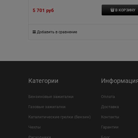
5 701
 руб
В КОРЗИНУ
Добавить в сравнение
Категории
Информаци
Бензиновые зажигалки
Оплата
Газовые зажигалки
Доставка
Каталитические грелки (бензин)
Контакты
Чехлы
Гарантии
Расходники
Блог