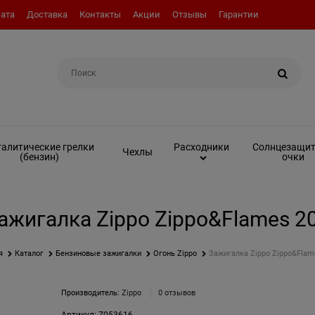
ата
Доставка
Контакты
Акции
Отзывы
Гарантии
Например:
Топливо (бензин)
алитические грелки
Солнцезащи
Расходники
Чехлы
(бензин)
очки
ажигалка Zippo Zippo&Flames 2
я
Каталог
Бензиновые зажигалки
Огонь Zippo
Зажигалка Zippo Zippo&Flam
Производитель:
Zippo
0 отзывов
Артикул:
Z053616