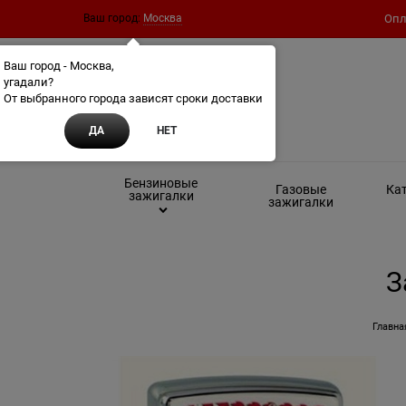
Ваш город:
Москва
Опл
Ваш город - Москва,
угадали?
От выбранного города зависят сроки доставки
ДА
НЕТ
Бензиновые
Газовые
Кат
зажигалки
зажигалки
З
Главна