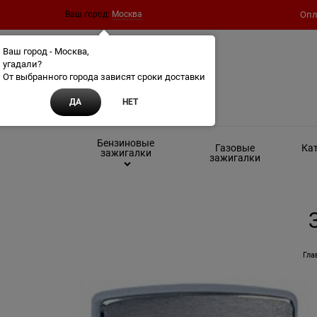
Ваш город:
Москва
Опл
Ваш город - Москва,
угадали?
От выбранного города зависят сроки доставки
ДА
НЕТ
Бензиновые
Газовые
Кат
зажигалки
зажигалки
Гла