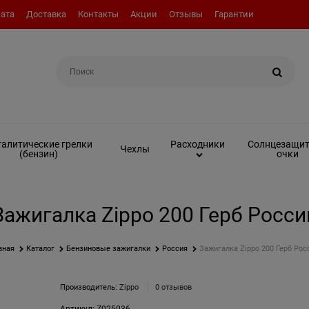
ата
Доставка
Контакты
Акции
Отзывы
Гарантии
Например:
Вкладыш (инсерт)
алитические грелки
Солнцезащи
Расходники
Чехлы
(бензин)
очки
Зажигалка Zippo 200 Герб Росси
вная
Каталог
Бензиновые зажигалки
Россия
Зажигалка Zippo 200 Герб Рос
Производитель:
Zippo
0 отзывов
Артикул:
Z025036