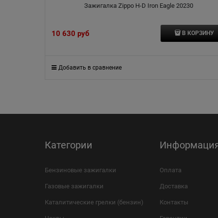
Зажигалка Zippo H-D Iron Eagle 20230
10 630
 руб
В КОРЗИНУ
Добавить в сравнение
Категории
Информаци
Бензиновые зажигалки
Оплата
Газовые зажигалки
Доставка
Каталитические грелки (бензин)
Контакты