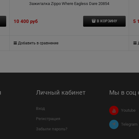
Зажигалка Zippo Where Eagless Dare 20854
10 400
 руб
5 
В КОРЗИНУ
Добавить в сравнение
я
Личный кабинет
Мы в соц 
Вход
Youtube
Регистрация
Telegram
Забыли пароль?