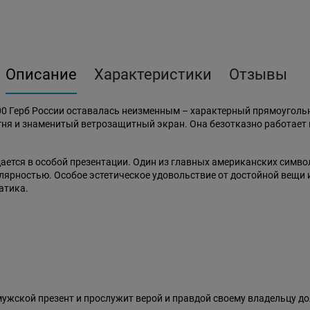
Описание
Характеристики
Отзывы
00 Герб России оставалась неизменным – характерный прямоуголь
я и знаменитый ветрозащитный экран. Она безотказно работает в м
дается в особой презентации. Один из главных американских симво
улярностью. Особое эстетическое удовольствие от достойной вещи
атика.
ужской презент и прослужит верой и правдой своему владельцу до