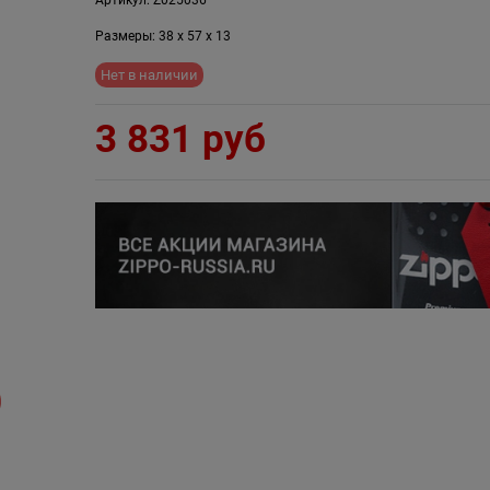
Размеры:
38
x
57
x
13
Нет в наличии
3 831
 руб