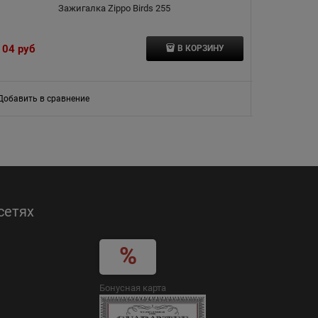
Зажигалка Zippo Birds 255
104
 руб
3 564
 руб
В КОРЗИНУ
Добавить в сравнение
Добавить в
сетях
Бонусная карта